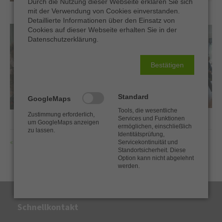
Durch die Nutzung dieser Webseite erklären Sie sich
mit der Verwendung von Cookies einverstanden.
Drop us a line
Detaillierte Informationen über den Einsatz von
info@yourdomain.com
Cookies auf dieser Webseite erhalten Sie in der
Datenschutzerklärung.
About us
Bestätigen
Lorem ipsum dolor sit amet, consectetuer
adipiscing elit.
Standard
Aenean commodo ligula eget dolor. Aenean massa. Cum
GoogleMaps
sociis natoque penatibus et magnis dis parturient montes,
Tools, die wesentliche
Zustimmung erforderlich,
nascetur ridiculus mus. Donec quam felis, ultricies nec.
Services und Funktionen
um GoogleMaps anzeigen
ermöglichen, einschließlich
zu lassen.
Identitätsprüfung,
Servicekontinuität und
ZURÜCK
Standortsicherheit. Diese
Option kann nicht abgelehnt
werden.
Schnellkontakt