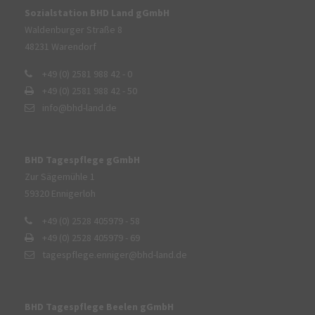
Sozialstation BHD Land gGmbH
Waldenburger Straße 8
48231 Warendorf
+49 (0) 2581 988 42 - 0
+49 (0) 2581 988 42 - 50
info@bhd-land.de
BHD Tagespflege gGmbH
Zur Sägemühle 1
59320 Ennigerloh
+49 (0) 2528 405979 - 58
+49 (0) 2528 405979 - 69
tagespflege.enniger@bhd-land.de
BHD Tagespflege Beelen gGmbH