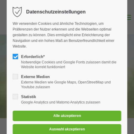
Datenschutzeinstellungen
Login
MENU
Wir verwenden Cookies und ähnliche Technologien, um
Benutzername
Präferenzen der Nutzer erkennen und die Webseiten optimal
gestalten zu können. Dies ermöglicht eine Erleichterung der
Navigation und ein hohes Maß an Benutzerfreundlichkeit einer
Website.
Erforderlich*
Passwort
BHD Sozialstation & Tagespflegen -
Notwendige Cookies und Google Fonts zulassen damit die
|
Website korrekt funktioniert
News
Externe Medien
Externe Medien wie Google Maps, OpenStreetMap und
Youtube zulassen
Anmelden
Statistik
Google Analytics und Matomo Analytics zulassen
Register
|
Lost your password?
Support